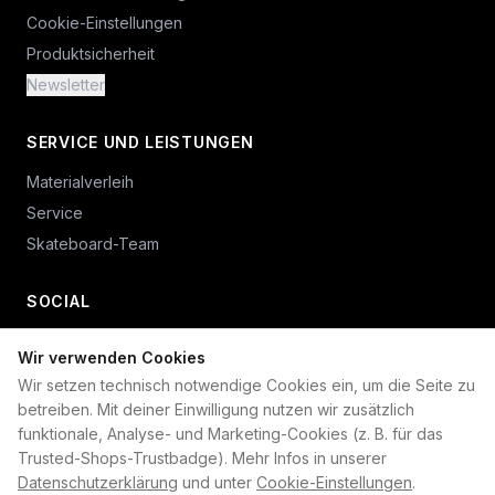
Cookie-Einstellungen
Produktsicherheit
Newsletter
SERVICE UND LEISTUNGEN
Materialverleih
Service
Skateboard-Team
SOCIAL
Wir verwenden Cookies
+49 234 687 00 38
Wir setzen technisch notwendige Cookies ein, um die Seite zu
shop@plan-b-funsport.de
betreiben. Mit deiner Einwilligung nutzen wir zusätzlich
funktionale, Analyse- und Marketing-Cookies (z. B. für das
Sichere Zahlung mit:
Trusted-Shops-Trustbadge). Mehr Infos in unserer
Datenschutzerklärung
und unter
Cookie-Einstellungen
.