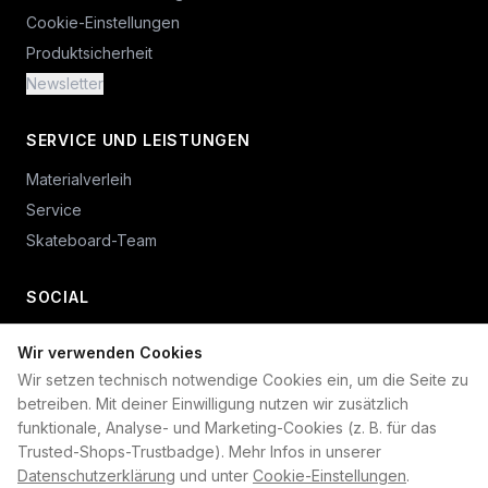
Cookie-Einstellungen
Produktsicherheit
Newsletter
SERVICE UND LEISTUNGEN
Materialverleih
Service
Skateboard-Team
SOCIAL
Wir verwenden Cookies
+49 234 687 00 38
Wir setzen technisch notwendige Cookies ein, um die Seite zu
shop@plan-b-funsport.de
betreiben. Mit deiner Einwilligung nutzen wir zusätzlich
funktionale, Analyse- und Marketing-Cookies (z. B. für das
Sichere Zahlung mit:
Trusted-Shops-Trustbadge). Mehr Infos in unserer
Datenschutzerklärung
und unter
Cookie-Einstellungen
.