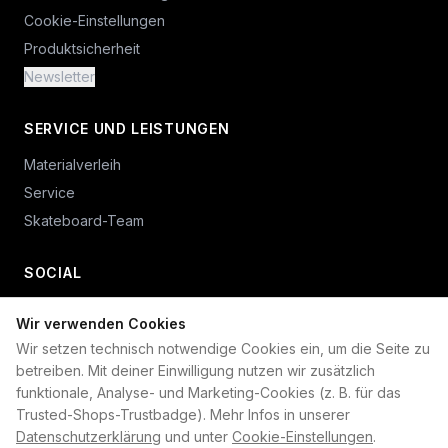
Cookie-Einstellungen
Produktsicherheit
Newsletter
SERVICE UND LEISTUNGEN
Materialverleih
Service
Skateboard-Team
SOCIAL
Wir verwenden Cookies
+49 234 687 00 38
Wir setzen technisch notwendige Cookies ein, um die Seite zu
shop@plan-b-funsport.de
betreiben. Mit deiner Einwilligung nutzen wir zusätzlich
funktionale, Analyse- und Marketing-Cookies (z. B. für das
Sichere Zahlung mit:
Trusted-Shops-Trustbadge). Mehr Infos in unserer
Datenschutzerklärung
und unter
Cookie-Einstellungen
.