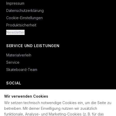
Impressum
Datenschutzerklärung
Cookie-Einstellungen
Produktsicherheit
Newsletter
SERVICE UND LEISTUNGEN
Materialverleih
Service
Skateboard-Team
SOCIAL
Wir verwenden Cookies
+49 234 687 00 38
Wir setzen technisch notwendige Cookies ein, um die Seite zu
shop@plan-b-funsport.de
betreiben. Mit deiner Einwilligung nutzen wir zusätzlich
funktionale, Analyse- und Marketing-Cookies (z. B. für das