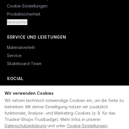
Cookie-Einstellungen
Produktsicherheit
Newsletter
SERVICE UND LEISTUNGEN
Materialverleih
Service
Skateboard-Team
SOCIAL
Wir verwenden Cookies
+49 234 687 00 38
Wir setzen technisch notwendige Cookies ein, um die Seite zu
shop@plan-b-funsport.de
betreiben. Mit deiner Einwilligung nutzen wir zusätzlich
funktionale, Analyse- und Marketing-Cookies (z. B. für das
Sichere Zahlung mit:
Trusted-Shops-Trustbadge). Mehr Infos in unserer
Datenschutzerklärung
und unter
Cookie-Einstellungen
.