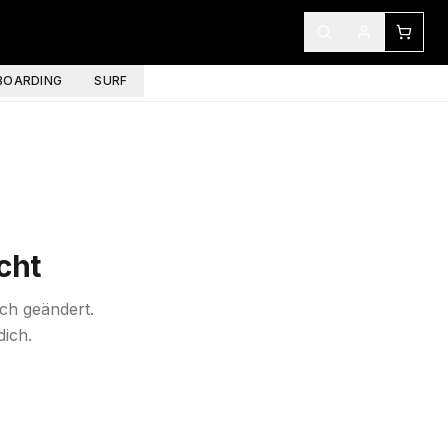
OARDING
SURF
cht
ich geändert.
dich.