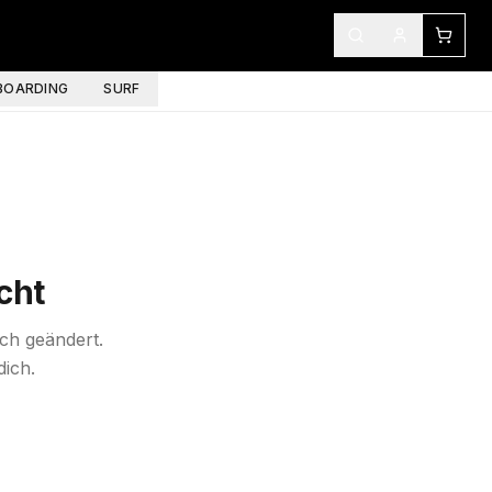
OARDING
SURF
cht
ich geändert.
dich.