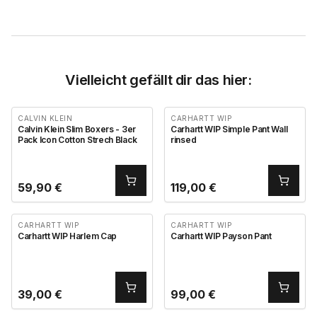
Vielleicht gefällt dir das hier:
CALVIN KLEIN
CARHARTT WIP
Calvin Klein Slim Boxers - 3er
Carhartt WIP Simple Pant Wall
Pack Icon Cotton Strech Black
rinsed
59,90
€
119,00
€
CARHARTT WIP
CARHARTT WIP
Carhartt WIP Harlem Cap
Carhartt WIP Payson Pant
39,00
€
99,00
€