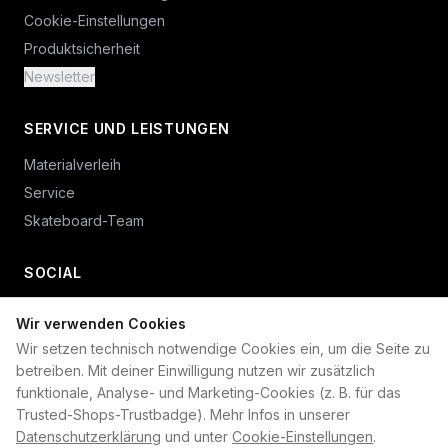
Cookie-Einstellungen
Produktsicherheit
Newsletter
SERVICE UND LEISTUNGEN
Materialverleih
Service
Skateboard-Team
SOCIAL
Wir verwenden Cookies
+49 234 687 00 38
Wir setzen technisch notwendige Cookies ein, um die Seite zu
shop@plan-b-funsport.de
betreiben. Mit deiner Einwilligung nutzen wir zusätzlich
funktionale, Analyse- und Marketing-Cookies (z. B. für das
Sichere Zahlung mit:
Trusted-Shops-Trustbadge). Mehr Infos in unserer
Datenschutzerklärung
und unter
Cookie-Einstellungen
.