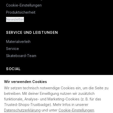
Cookie-Einstellungen
Produktsicherheit
Newsletter
SERVICE UND LEISTUNGEN
Materialverleih
Service
Skateboard-Team
SOCIAL
Wir verwenden Cookies
+49 234 687 00 38
Wir setzen technisch notwendige Cookies ein, um die Seite zu
shop@plan-b-funsport.de
betreiben. Mit deiner Einwilligung nutzen wir zusätzlich
funktionale, Analyse- und Marketing-Cookies (z. B. für das
Sichere Zahlung mit:
Trusted-Shops-Trustbadge). Mehr Infos in unserer
Datenschutzerklärung
und unter
Cookie-Einstellungen
.