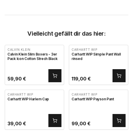
Vielleicht gefällt dir das hier:
CALVIN KLEIN
CARHARTT WIP
Calvin Klein Slim Boxers - 3er
Carhartt WIP Simple Pant Wall
Pack Icon Cotton Strech Black
rinsed
59,90
€
119,00
€
CARHARTT WIP
CARHARTT WIP
Carhartt WIP Harlem Cap
Carhartt WIP Payson Pant
39,00
€
99,00
€