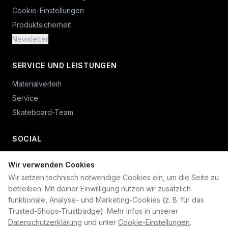
Cookie-Einstellungen
Produktsicherheit
Newsletter
SERVICE UND LEISTUNGEN
Materialverleih
Service
Skateboard-Team
SOCIAL
Wir verwenden Cookies
+49 234 687 00 38
Wir setzen technisch notwendige Cookies ein, um die Seite zu
shop@plan-b-funsport.de
betreiben. Mit deiner Einwilligung nutzen wir zusätzlich
funktionale, Analyse- und Marketing-Cookies (z. B. für das
Sichere Zahlung mit:
Trusted-Shops-Trustbadge). Mehr Infos in unserer
Datenschutzerklärung
und unter
Cookie-Einstellungen
.