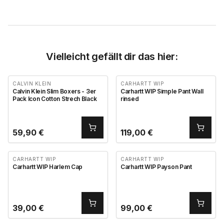
Vielleicht gefällt dir das hier:
CALVIN KLEIN
CARHARTT WIP
Calvin Klein Slim Boxers - 3er
Carhartt WIP Simple Pant Wall
Pack Icon Cotton Strech Black
rinsed
59,90
€
119,00
€
CARHARTT WIP
CARHARTT WIP
Carhartt WIP Harlem Cap
Carhartt WIP Payson Pant
39,00
€
99,00
€