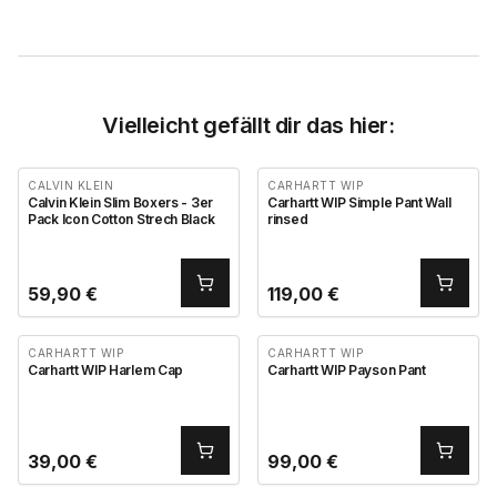
Vielleicht gefällt dir das hier:
CALVIN KLEIN
CARHARTT WIP
Calvin Klein Slim Boxers - 3er
Carhartt WIP Simple Pant Wall
Pack Icon Cotton Strech Black
rinsed
59,90
€
119,00
€
CARHARTT WIP
CARHARTT WIP
Carhartt WIP Harlem Cap
Carhartt WIP Payson Pant
39,00
€
99,00
€