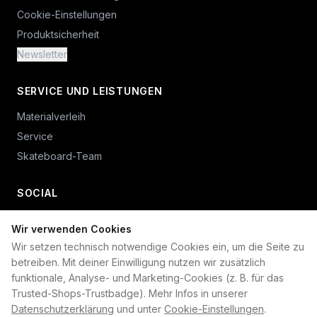
Cookie-Einstellungen
Produktsicherheit
Newsletter
SERVICE UND LEISTUNGEN
Materialverleih
Service
Skateboard-Team
SOCIAL
Wir verwenden Cookies
+49 234 687 00 38
Wir setzen technisch notwendige Cookies ein, um die Seite zu
shop@plan-b-funsport.de
betreiben. Mit deiner Einwilligung nutzen wir zusätzlich
funktionale, Analyse- und Marketing-Cookies (z. B. für das
Sichere Zahlung mit:
Trusted-Shops-Trustbadge). Mehr Infos in unserer
Datenschutzerklärung
und unter
Cookie-Einstellungen
.