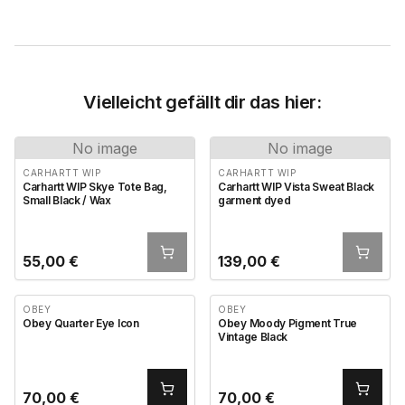
Vielleicht gefällt dir das hier:
No image
No image
CARHARTT WIP
CARHARTT WIP
Carhartt WIP Skye Tote Bag,
Carhartt WIP Vista Sweat Black
Small Black / Wax
garment dyed
55,00
€
139,00
€
OBEY
OBEY
Obey Quarter Eye Icon
Obey Moody Pigment True
Vintage Black
70,00
€
70,00
€