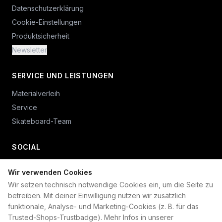
Datenschutzerklärung
Cookie-Einstellungen
Produktsicherheit
Newsletter
SERVICE UND LEISTUNGEN
Materialverleih
Service
Skateboard-Team
SOCIAL
Wir verwenden Cookies
+49 234 687 00 38
Wir setzen technisch notwendige Cookies ein, um die Seite zu
shop@plan-b-funsport.de
betreiben. Mit deiner Einwilligung nutzen wir zusätzlich
funktionale, Analyse- und Marketing-Cookies (z. B. für das
Sichere Zahlung mit:
Trusted-Shops-Trustbadge). Mehr Infos in unserer