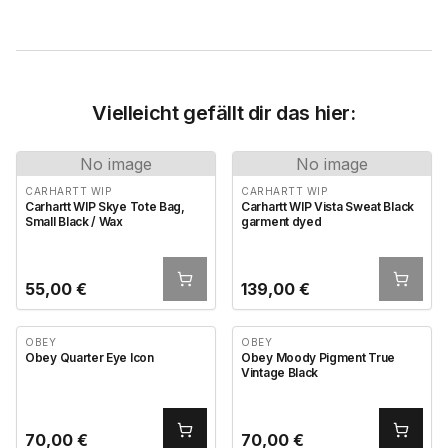
Vielleicht gefällt dir das hier:
No image
No image
CARHARTT WIP
CARHARTT WIP
Carhartt WIP Skye Tote Bag,
Carhartt WIP Vista Sweat Black
Small Black / Wax
garment dyed
55,00
€
139,00
€
OBEY
OBEY
Obey Quarter Eye Icon
Obey Moody Pigment True
Vintage Black
70,00
€
70,00
€