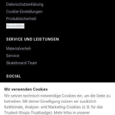
Datenschutzerklärung
Cookie-Einstellungen
Produktsicherheit
Newsletter
SERVICE UND LEISTUNGEN
Materialverleih
Service
Skateboard-Team
SOCIAL
Wir verwenden Cookies
+49 234 687 00 38
Wir setzen technisch notwendige Cookies ein, um die Seite zu
shop@plan-b-funsport.de
betreiben. Mit deiner Einwilligung nutzen wir zusätzlich
funktionale, Analyse- und Marketing-Cookies (z. B. für das
Sichere Zahlung mit:
Trusted-Shops-Trustbadge). Mehr Infos in unserer