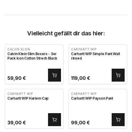
Vielleicht gefällt dir das hier:
CALVIN KLEIN
CARHARTT WIP
Calvin Klein Slim Boxers - 3er
Carhartt WIP Simple Pant Wall
Pack Icon Cotton Strech Black
rinsed
59,90
€
119,00
€
CARHARTT WIP
CARHARTT WIP
Carhartt WIP Harlem Cap
Carhartt WIP Payson Pant
39,00
€
99,00
€