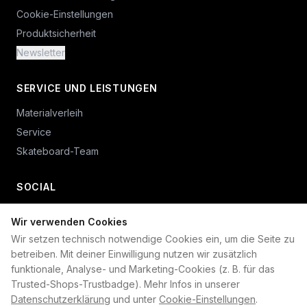
Cookie-Einstellungen
Produktsicherheit
Newsletter
SERVICE UND LEISTUNGEN
Materialverleih
Service
Skateboard-Team
SOCIAL
Wir verwenden Cookies
+49 234 687 00 38
Wir setzen technisch notwendige Cookies ein, um die Seite zu
shop@plan-b-funsport.de
betreiben. Mit deiner Einwilligung nutzen wir zusätzlich
funktionale, Analyse- und Marketing-Cookies (z. B. für das
Sichere Zahlung mit:
Trusted-Shops-Trustbadge). Mehr Infos in unserer
Datenschutzerklärung
und unter
Cookie-Einstellungen
.