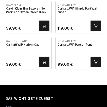
CALVIN KLEIN
CARHARTT WIP
Calvin Klein Slim Boxers - 3er
Carhartt WIP Simple Pant Wall
Pack Icon Cotton Strech Black
rinsed
59,90
€
119,00
€
CARHARTT WIP
CARHARTT WIP
Carhartt WIP Harlem Cap
Carhartt WIP Payson Pant
39,00
€
99,00
€
DAS WICHTIGSTE ZUERST