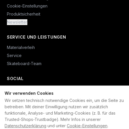
Cookie-Einstellungen
Produktsicherheit
Newsletter
SERVICE UND LEISTUNGEN
Materialverleih
Service
Skateboard-Team
SOCIAL
Wir verwenden Cookies
+49 234 687 00 38
Wir setzen technisch notwendige Cookies ein, um die Seite zu
shop@plan-b-funsport.de
betreiben. Mit deiner Einwilligung nutzen wir zusätzlich
funktionale, Analyse- und Marketing-Cookies (z. B. für das
Sichere Zahlung mit:
Trusted-Shops-Trustbadge). Mehr Infos in unserer
Datenschutzerklärung
und unter
Cookie-Einstellungen
.