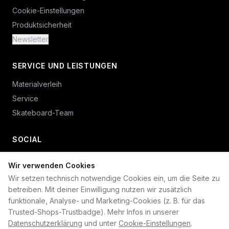
Cookie-Einstellungen
Produktsicherheit
Newsletter
SERVICE UND LEISTUNGEN
Materialverleih
Service
Skateboard-Team
SOCIAL
Wir verwenden Cookies
+49 234 687 00 38
Wir setzen technisch notwendige Cookies ein, um die Seite zu
shop@plan-b-funsport.de
betreiben. Mit deiner Einwilligung nutzen wir zusätzlich
funktionale, Analyse- und Marketing-Cookies (z. B. für das
Sichere Zahlung mit:
Trusted-Shops-Trustbadge). Mehr Infos in unserer
Datenschutzerklärung
und unter
Cookie-Einstellungen
.