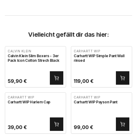
Vielleicht gefällt dir das hier:
CALVIN KLEIN
CARHARTT WIP
Calvin Klein Slim Boxers - 3er
Carhartt WIP Simple Pant Wall
Pack Icon Cotton Strech Black
rinsed
59,90
€
119,00
€
CARHARTT WIP
CARHARTT WIP
Carhartt WIP Harlem Cap
Carhartt WIP Payson Pant
39,00
€
99,00
€