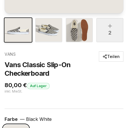
2
VANS
Teilen
Vans Classic Slip-On
Checkerboard
80,00
€
Auf Lager
inkl. MwSt.
Farbe
—
Black White