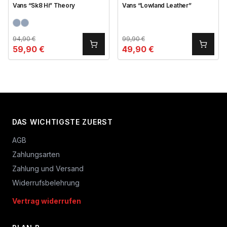
Vans “Sk8 Hi” Theory
Vans “Lowland Leather”
94,90
€
99,90
€
59,90
€
49,90
€
DAS WICHTIGSTE ZUERST
AGB
Zahlungsarten
Zahlung und Versand
Widerrufsbelehrung
Vertrag widerrufen