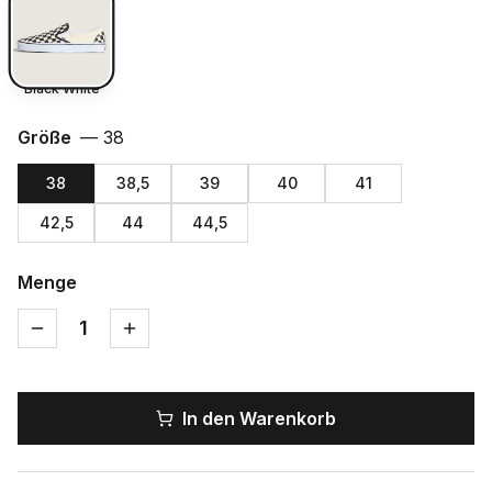
Black White
Größe
—
38
38
38,5
39
40
41
42,5
44
44,5
Menge
1
In den Warenkorb