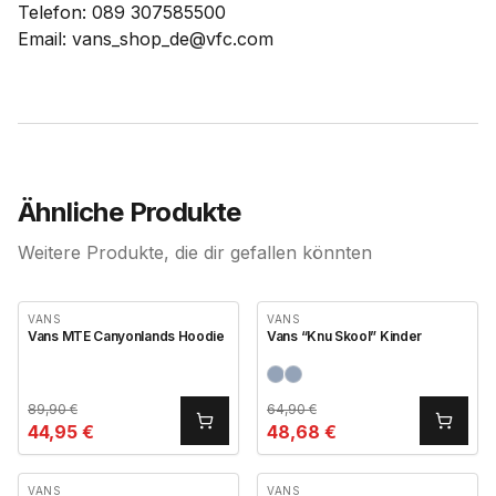
Telefon: 089 307585500
Email: vans_shop_de@vfc.com
Ähnliche Produkte
Weitere Produkte, die dir gefallen könnten
VANS
VANS
Vans MTE Canyonlands Hoodie
Vans “Knu Skool” Kinder
89,90
€
64,90
€
44,95
€
48,68
€
VANS
VANS