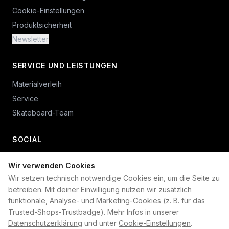
Cookie-Einstellungen
Produktsicherheit
Newsletter
SERVICE UND LEISTUNGEN
Materialverleih
Service
Skateboard-Team
SOCIAL
Wir verwenden Cookies
+49 234 687 00 38
Wir setzen technisch notwendige Cookies ein, um die Seite zu
shop@plan-b-funsport.de
betreiben. Mit deiner Einwilligung nutzen wir zusätzlich
funktionale, Analyse- und Marketing-Cookies (z. B. für das
Sichere Zahlung mit:
Trusted-Shops-Trustbadge). Mehr Infos in unserer
Datenschutzerklärung
und unter
Cookie-Einstellungen
.