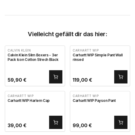
Vielleicht gefällt dir das hier:
CALVIN KLEIN
CARHARTT WIP
Calvin Klein Slim Boxers - 3er
Carhartt WIP Simple Pant Wall
Pack Icon Cotton Strech Black
rinsed
59,90
€
119,00
€
CARHARTT WIP
CARHARTT WIP
Carhartt WIP Harlem Cap
Carhartt WIP Payson Pant
39,00
€
99,00
€