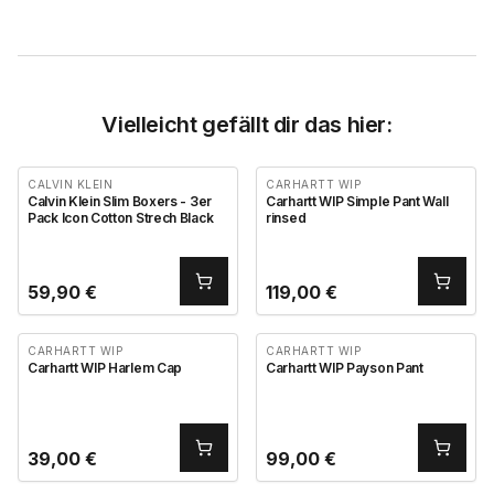
Vielleicht gefällt dir das hier:
CALVIN KLEIN
CARHARTT WIP
Calvin Klein Slim Boxers - 3er
Carhartt WIP Simple Pant Wall
Pack Icon Cotton Strech Black
rinsed
59,90
€
119,00
€
CARHARTT WIP
CARHARTT WIP
Carhartt WIP Harlem Cap
Carhartt WIP Payson Pant
39,00
€
99,00
€