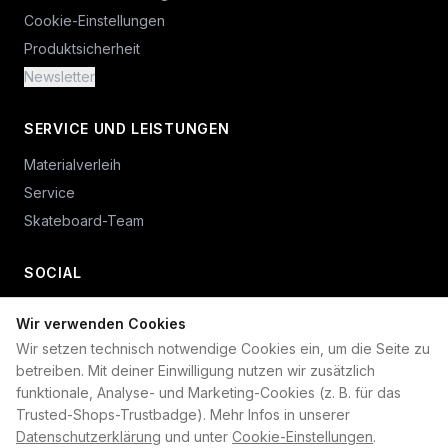
Cookie-Einstellungen
Produktsicherheit
Newsletter
SERVICE UND LEISTUNGEN
Materialverleih
Service
Skateboard-Team
SOCIAL
Wir verwenden Cookies
+49 234 687 00 38
Wir setzen technisch notwendige Cookies ein, um die Seite zu
shop@plan-b-funsport.de
betreiben. Mit deiner Einwilligung nutzen wir zusätzlich
funktionale, Analyse- und Marketing-Cookies (z. B. für das
Sichere Zahlung mit:
Trusted-Shops-Trustbadge). Mehr Infos in unserer
Datenschutzerklärung
und unter
Cookie-Einstellungen
.