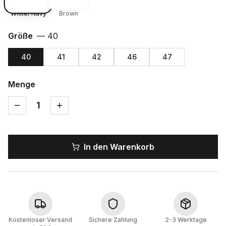
White/ Navy
Brown
Größe
—
40
40
41
42
46
47
Menge
1
In den Warenkorb
Kostenloser Versand
Sichere Zahlung
2-3 Werktage