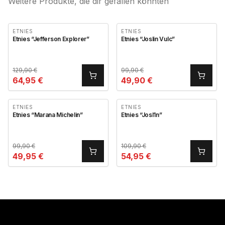
Weitere Produkte, die dir gefallen könnten
ETNIES
ETNIES
Etnies “Jefferson Explorer”
Etnies “Joslin Vulc”
129,90
€
99,90
€
64,95
€
49,90
€
ETNIES
ETNIES
Etnies “Marana Michelin”
Etnies “Josl1n”
99,90
€
109,90
€
49,95
€
54,95
€