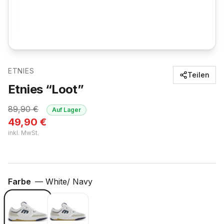
ETNIES
Teilen
Etnies “Loot”
89,90
€
Auf Lager
49,90
€
inkl. MwSt.
Farbe
—
White/ Navy