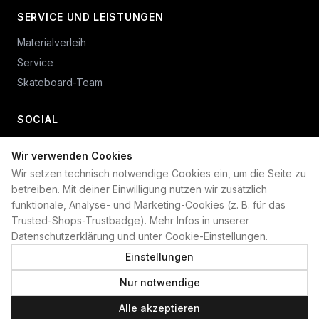
SERVICE UND LEISTUNGEN
Materialverleih
Service
Skateboard-Team
SOCIAL
Wir verwenden Cookies
+49 234 687 00 38
Wir setzen technisch notwendige Cookies ein, um die Seite zu
shop@plan-b-funsport.de
betreiben. Mit deiner Einwilligung nutzen wir zusätzlich
funktionale, Analyse- und Marketing-Cookies (z. B. für das
Sichere Zahlung mit:
Trusted-Shops-Trustbadge). Mehr Infos in unserer
Datenschutzerklärung
und unter
Cookie-Einstellungen
.
Einstellungen
Nur notwendige
©
2026
Plan B. Alle Rechte vorbehalten.
Alle akzeptieren