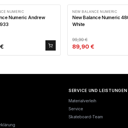
NCE NUMERIC
NEW BALANCE NUMERIC
nce Numeric Andrew
New Balance Numeric 48
 933
White
99,90
€
€
89,90
€
SERVICE UND LEISTUNGEN
Materialverleih
Service
Skateboard-Team
rklärung