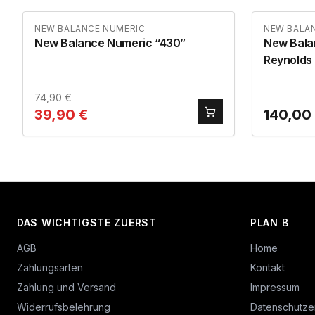
NEW BALANCE NUMERIC
NEW BALA
New Balance Numeric “430”
New Bala
Reynolds
74,90
€
39,90
€
140,00
DAS WICHTIGSTE ZUERST
PLAN B
AGB
Home
Zahlungsarten
Kontakt
Zahlung und Versand
Impressum
Widerrufsbelehrung
Datenschutze