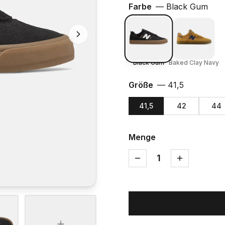
Farbe
—
Black Gum
Black Gum
Baked Clay Navy
Größe
—
41,5
41,5
42
44
Menge
1