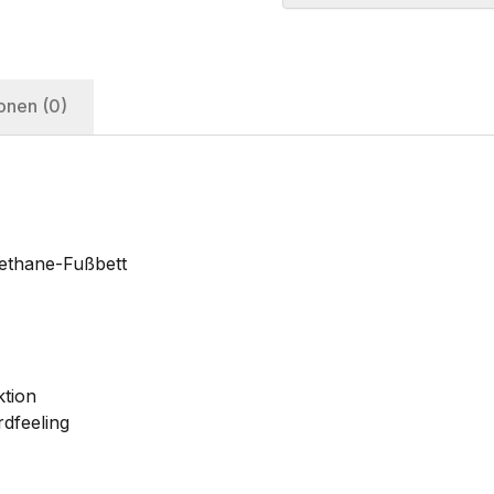
onen (0)
ethane-Fußbett
ktion
dfeeling