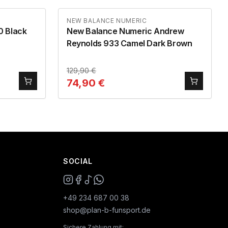
NEW BALANCE NUMERIC
0 Black
New Balance Numeric Andrew
Reynolds 933 Camel Dark Brown
129,90
€
74,90
€
SOCIAL
+49 234 687 00 38
shop@plan-b-funsport.de
Sichere Zahlung mit: