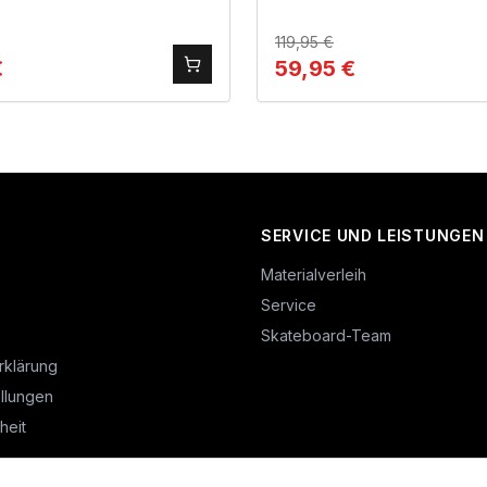
119,95
€
€
59,95
€
SERVICE UND LEISTUNGEN
Materialverleih
Service
Skateboard-Team
rklärung
llungen
heit