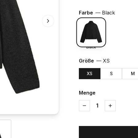
Farbe
—
Black
Black
Größe
—
XS
XS
S
M
Menge
1