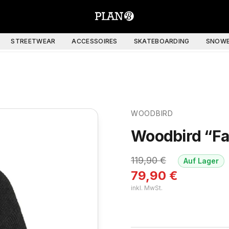
STREETWEAR
ACCESSOIRES
SKATEBOARDING
SNOWB
WOODBIRD
Woodbird “Fa
119,90
€
Auf Lager
79,90
€
inkl. MwSt.