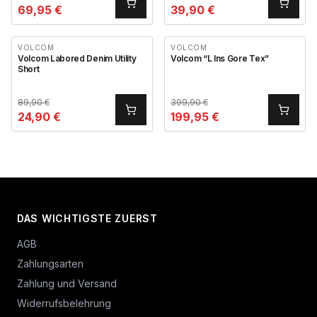
69,95
€
39,90
€
VOLCOM
VOLCOM
Volcom Labored Denim Utility
Volcom “L Ins Gore Tex”
Short
89,90
€
399,90
€
24,90
€
199,95
€
DAS WICHTIGSTE ZUERST
AGB
Zahlungsarten
Zahlung und Versand
Widerrufsbelehrung