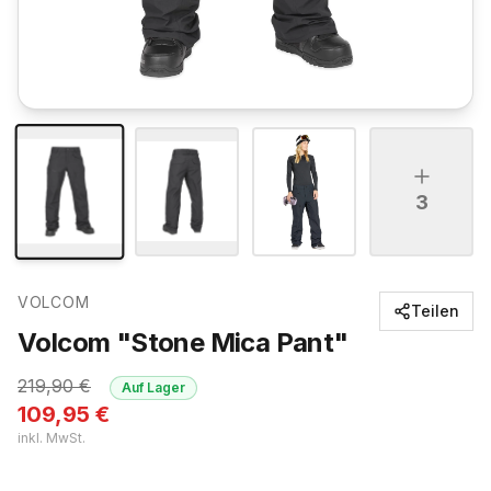
3
VOLCOM
Teilen
Volcom "Stone Mica Pant"
219,90
€
Auf Lager
109,95
€
inkl. MwSt.