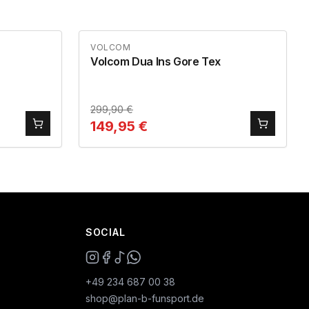
VOLCOM
Volcom Dua Ins Gore Tex
299,90
€
149,95
€
SOCIAL
+49 234 687 00 38
shop@plan-b-funsport.de