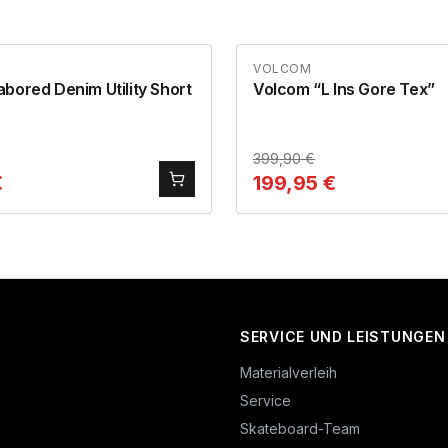
VOLCOM
bored Denim Utility Short
Volcom “L Ins Gore Tex”
399,90
€
€
199,95
€
SERVICE UND LEISTUNGEN
Materialverleih
Service
Skateboard-Team