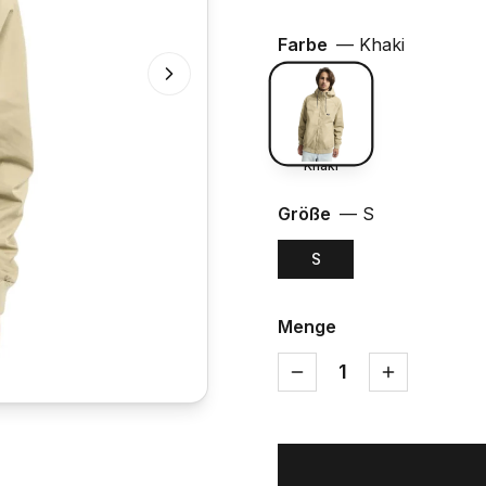
Farbe
—
Khaki
Khaki
Größe
—
S
S
Menge
1