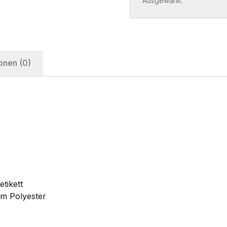
Ausgewählt:
onen (0)
tikett
em Polyester