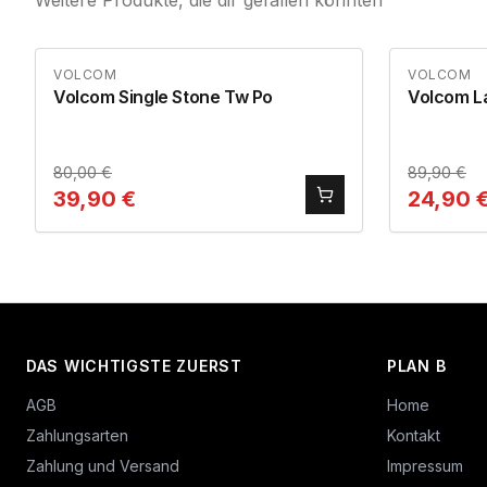
Weitere Produkte, die dir gefallen könnten
VOLCOM
VOLCOM
Volcom Single Stone Tw Po
Volcom La
80,00
€
89,90
€
39,90
€
24,90
DAS WICHTIGSTE ZUERST
PLAN B
AGB
Home
Zahlungsarten
Kontakt
Zahlung und Versand
Impressum