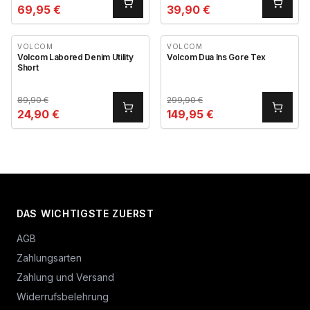
69,95
€
39,90
€
VOLCOM
VOLCOM
Volcom Labored Denim Utility
Volcom Dua Ins Gore Tex
Short
89,90
€
299,90
€
24,90
€
149,95
€
DAS WICHTIGSTE ZUERST
AGB
Zahlungsarten
Zahlung und Versand
Widerrufsbelehrung