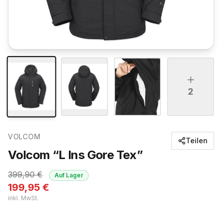
2
VOLCOM
Teilen
Volcom “L Ins Gore Tex”
399,90
€
Auf Lager
199,95
€
inkl. MwSt.