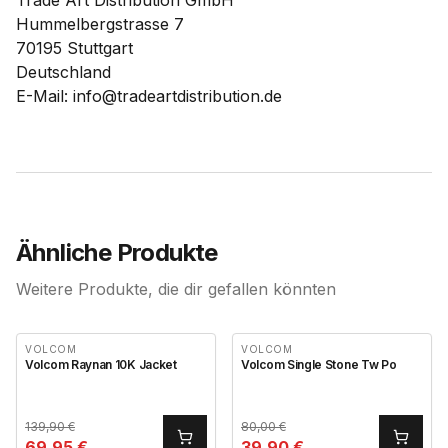
Hummelbergstrasse 7
70195 Stuttgart
Deutschland
E-Mail: info@tradeartdistribution.de
Ähnliche Produkte
Weitere Produkte, die dir gefallen könnten
VOLCOM
VOLCOM
Volcom Raynan 10K Jacket
Volcom Single Stone Tw Po
139,90
€
80,00
€
69,95
€
39,90
€