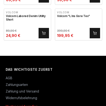
VOLCOM
VOLCOM
Volcom Labored Denim Utility
Volcom “L Ins Gore Tex”
Short
89,90
€
399,90
€
24,90
€
199,95
€
DAS WICHTIGSTE ZUERST
AGB
Zahlungsarten
Zahlung und Versand
Widerrufsbelehrung