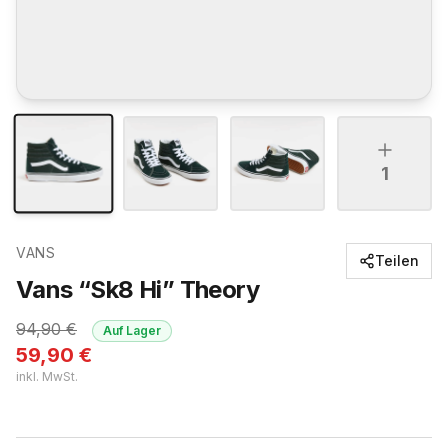
1
VANS
Teilen
Vans “Sk8 Hi” Theory
94,90
€
Auf Lager
59,90
€
inkl. MwSt.