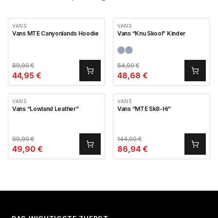
VANS
VANS
Vans MTE Canyonlands Hoodie
Vans “Knu Skool” Kinder
89,90
€
64,90
€
44,95
€
48,68
€
VANS
VANS
Vans “Lowland Leather”
Vans “MTE Sk8-Hi”
99,90
€
144,90
€
49,90
€
86,94
€