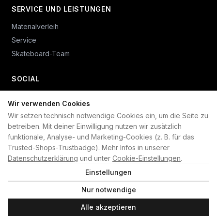
SERVICE UND LEISTUNGEN
Materialverleih
Service
Skateboard-Team
SOCIAL
Wir verwenden Cookies
+49 234 687 00 38
Wir setzen technisch notwendige Cookies ein, um die Seite zu
shop@plan-b-funsport.de
betreiben. Mit deiner Einwilligung nutzen wir zusätzlich
funktionale, Analyse- und Marketing-Cookies (z. B. für das
Sichere Zahlung mit:
Trusted-Shops-Trustbadge). Mehr Infos in unserer
Datenschutzerklärung
und unter
Cookie-Einstellungen
.
Einstellungen
Nur notwendige
©
2026
Plan B. Alle Rechte vorbehalten.
Alle akzeptieren