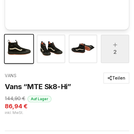
2
VANS
Teilen
Vans “MTE Sk8-Hi”
144,90
€
Auf Lager
86,94
€
inkl. MwSt.