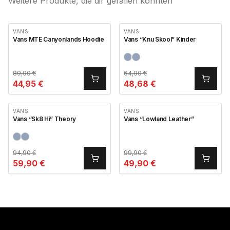
Weitere Produkte, die dir gefallen könnten
VANS
VANS
Vans MTE Canyonlands Hoodie
Vans “Knu Skool” Kinder
89,90
€
64,90
€
44,95
€
48,68
€
VANS
VANS
Vans “Sk8 Hi” Theory
Vans “Lowland Leather”
94,90
€
99,90
€
59,90
€
49,90
€