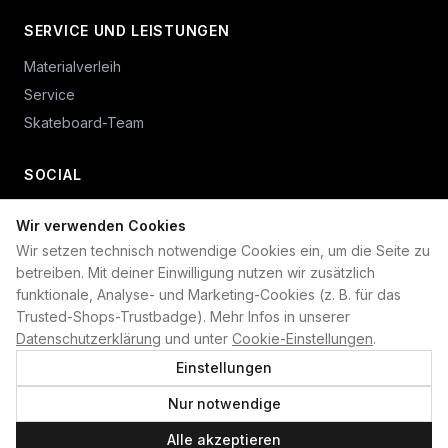
SERVICE UND LEISTUNGEN
Materialverleih
Service
Skateboard-Team
SOCIAL
Wir verwenden Cookies
+49 234 687 00 38
Wir setzen technisch notwendige Cookies ein, um die Seite zu
shop@plan-b-funsport.de
betreiben. Mit deiner Einwilligung nutzen wir zusätzlich
funktionale, Analyse- und Marketing-Cookies (z. B. für das
Sichere Zahlung mit:
Trusted-Shops-Trustbadge). Mehr Infos in unserer
Datenschutzerklärung
und unter
Cookie-Einstellungen
.
Einstellungen
Nur notwendige
©
2026
Plan B. Alle Rechte vorbehalten.
Alle akzeptieren