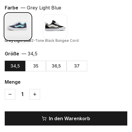
Farbe
—
Grey Light Blue
Grey Light Blue
2-Tone Black Bungee Cord
Größe
—
34,5
34,5
35
36,5
37
Menge
1
In den Warenkorb