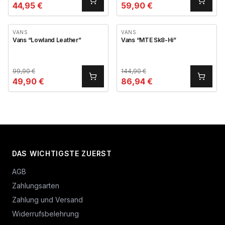
44,95
€
59,90
€
VANS
VANS
Vans “Lowland Leather”
Vans “MTE Sk8-Hi”
99,90
€
144,90
€
49,90
€
86,94
€
DAS WICHTIGSTE ZUERST
AGB
Zahlungsarten
Zahlung und Versand
Widerrufsbelehrung