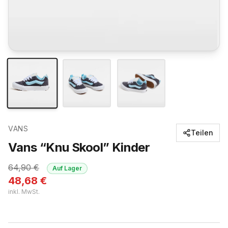
VANS
Teilen
Vans “Knu Skool” Kinder
64,90
€
Auf Lager
48,68
€
inkl. MwSt.