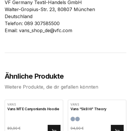
VF Germany Textil-Handels GmbH
Walter-Gropius-Str. 23, 80807 München
Deutschland
Telefon: 089 307585500
Email: vans_shop_de@vfc.com
Ähnliche Produkte
Weitere Produkte, die dir gefallen könnten
VANS
VANS
Vans MTE Canyonlands Hoodie
Vans “Sk8 Hi” Theory
89,90
€
94,90
€