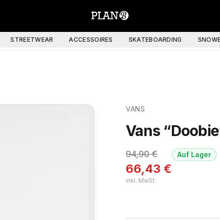
STREETWEAR
ACCESSOIRES
SKATEBOARDING
SNOWB
VANS
Vans “Doobie”
94,90
€
Auf Lager
66,43
€
inkl. MwSt.