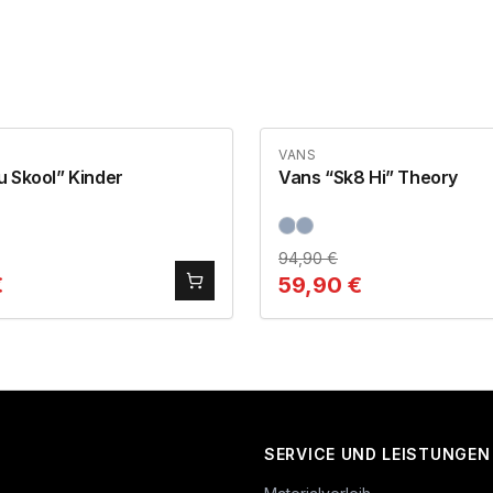
VANS
 Skool” Kinder
Vans “Sk8 Hi” Theory
94,90
€
€
59,90
€
SERVICE UND LEISTUNGEN