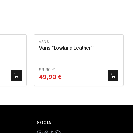
VANS
Vans “Lowland Leather”
99,90
€
49,90
€
SOCIAL