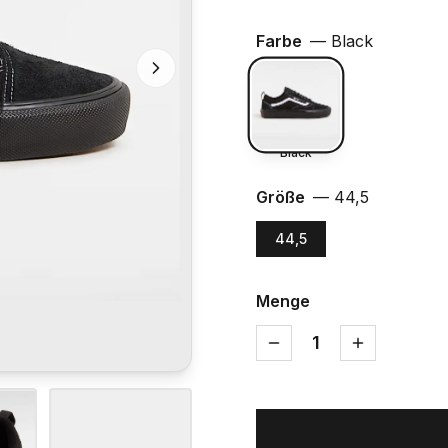
Farbe
—
Black
Black
Größe
—
44,5
44,5
Menge
1