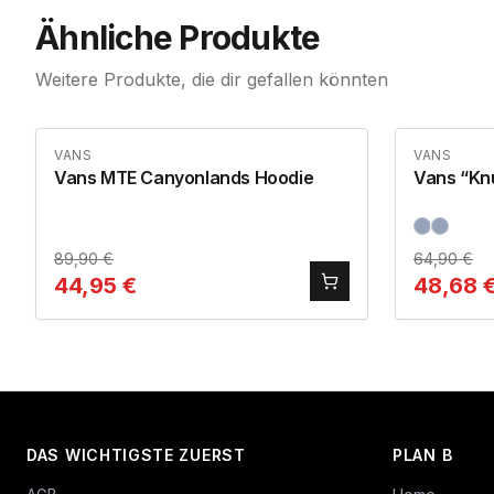
Ähnliche Produkte
Weitere Produkte, die dir gefallen könnten
VANS
VANS
Vans MTE Canyonlands Hoodie
Vans “Knu
89,90
€
64,90
€
44,95
€
48,68
DAS WICHTIGSTE ZUERST
PLAN B