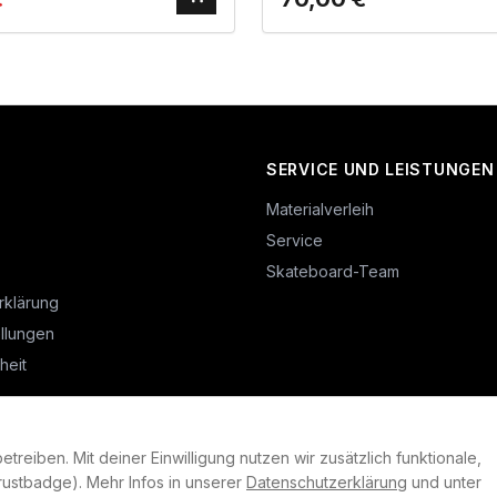
SERVICE UND LEISTUNGEN
Materialverleih
Service
Skateboard-Team
rklärung
llungen
heit
reiben. Mit deiner Einwilligung nutzen wir zusätzlich funktionale,
©
2026
Plan B. Alle Rechte vorbehalten.
ustbadge). Mehr Infos in unserer
Datenschutzerklärung
und unter