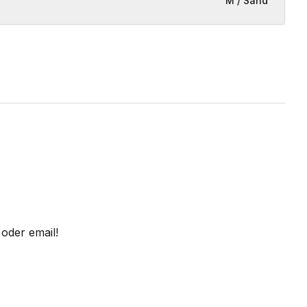
M / Sand
oder email!