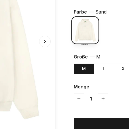
Farbe
—
Sand
Sand
Größe
—
M
M
L
XL
Menge
1