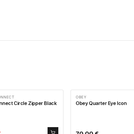
ONNECT
OBEY
nnect Circle Zipper Black
Obey Quarter Eye Icon
€
70,00
€