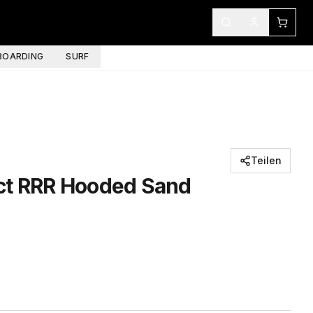
OARDING
SURF
Teilen
ct RRR Hooded Sand