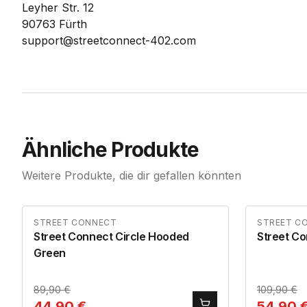
Leyher Str. 12
90763 Fürth
support@streetconnect-402.com
Ähnliche Produkte
Weitere Produkte, die dir gefallen könnten
STREET CONNECT
STREET C
Street Connect Circle Hooded
Street Co
Green
89,90
€
109,90
€
44,90
€
54,90