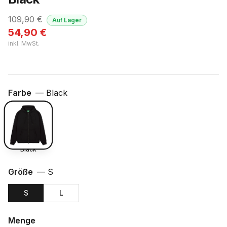
109,90
€
Auf Lager
54,90
€
inkl. MwSt.
Farbe
—
Black
Black
Größe
—
S
S
L
Menge