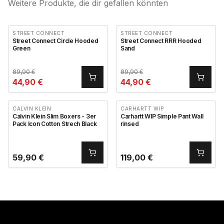
Weitere Produkte, die dir gefallen könnten
STREET CONNECT
STREET CONNECT
Street Connect Circle Hooded
Street Connect RRR Hooded
Green
Sand
89,90
€
89,90
€
44,90
€
44,90
€
CALVIN KLEIN
CARHARTT WIP
Calvin Klein Slim Boxers - 3er
Carhartt WIP Simple Pant Wall
Pack Icon Cotton Strech Black
rinsed
59,90
€
119,00
€