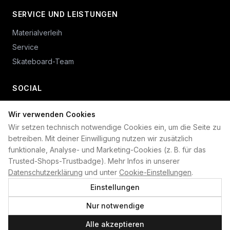
SERVICE UND LEISTUNGEN
Materialverleih
Service
Skateboard-Team
SOCIAL
Wir verwenden Cookies
+49 234 687 00 38
Wir setzen technisch notwendige Cookies ein, um die Seite zu
shop@plan-b-funsport.de
betreiben. Mit deiner Einwilligung nutzen wir zusätzlich
funktionale, Analyse- und Marketing-Cookies (z. B. für das
Sichere Zahlung mit:
Trusted-Shops-Trustbadge). Mehr Infos in unserer
Datenschutzerklärung
und unter
Cookie-Einstellungen
.
Einstellungen
Nur notwendige
©
2026
Plan B. Alle Rechte vorbehalten.
Alle akzeptieren