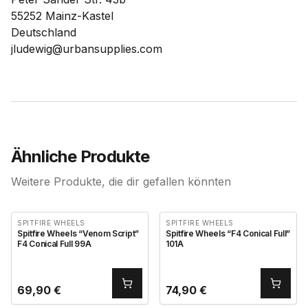
55252 Mainz-Kastel
Deutschland
jludewig@urbansupplies.com
Ähnliche Produkte
Weitere Produkte, die dir gefallen könnten
SPITFIRE WHEELS
SPITFIRE WHEELS
Spitfire Wheels “Venom Script”
Spitfire Wheels “F4 Conical Full”
F4 Conical Full 99A
101A
69,90
€
74,90
€