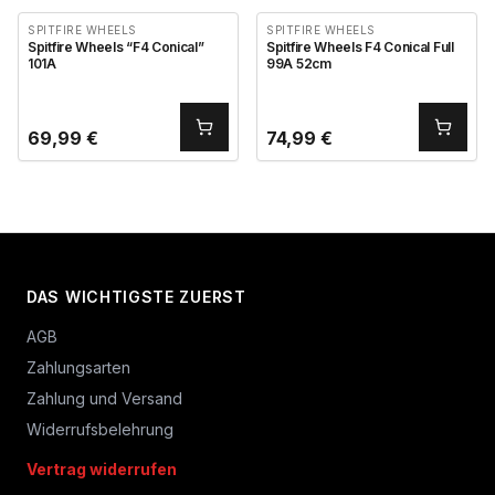
SPITFIRE WHEELS
SPITFIRE WHEELS
Spitfire Wheels “F4 Conical”
Spitfire Wheels F4 Conical Full
101A
99A 52cm
69,99
€
74,99
€
DAS WICHTIGSTE ZUERST
AGB
Zahlungsarten
Zahlung und Versand
Widerrufsbelehrung
Vertrag widerrufen