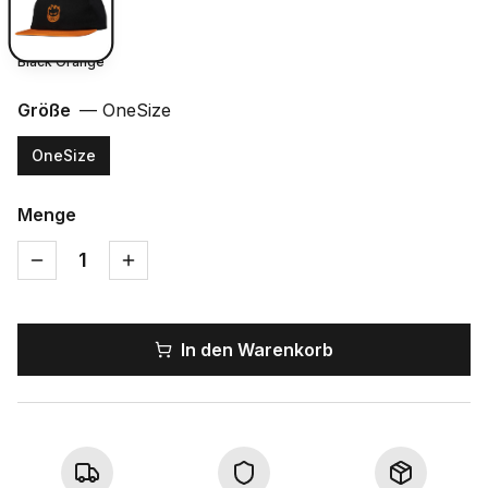
Black Orange
Größe
—
OneSize
OneSize
Menge
1
In den Warenkorb