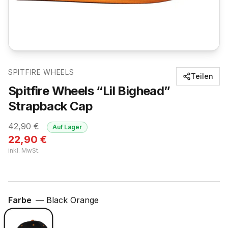
SPITFIRE WHEELS
Teilen
Spitfire Wheels “Lil Bighead”
Strapback Cap
42,90
€
Auf Lager
22,90
€
inkl. MwSt.
Farbe
—
Black Orange