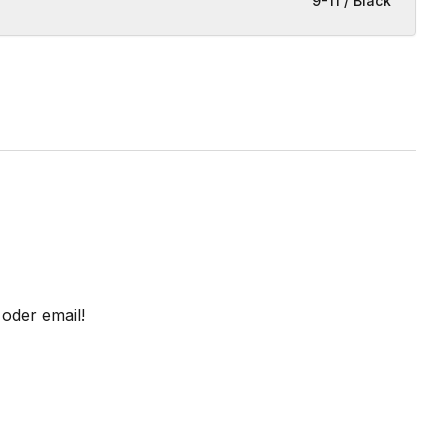
9-11 / Black
oder email!