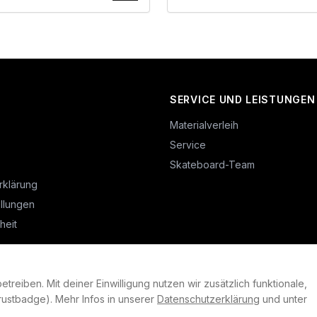
SERVICE UND LEISTUNGEN
Materialverleih
Service
Skateboard-Team
rklärung
llungen
heit
reiben. Mit deiner Einwilligung nutzen wir zusätzlich funktionale,
©
2026
Plan B. Alle Rechte vorbehalten.
ustbadge). Mehr Infos in unserer
Datenschutzerklärung
und unter