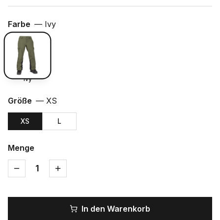
Farbe
—
Ivy
Ivy
Größe
—
XS
XS
L
Menge
1
In den Warenkorb