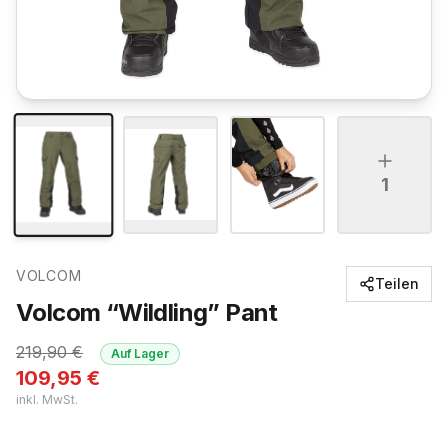
1
VOLCOM
Teilen
Volcom “Wildling” Pant
219,90
€
Auf Lager
109,95
€
inkl. MwSt.