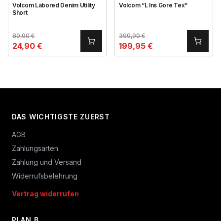
Volcom Labored Denim Utility
Volcom “L Ins Gore Tex”
Short
89,90
€
399,90
€
24,90
€
199,95
€
DAS WICHTIGSTE ZUERST
AGB
Zahlungsarten
Zahlung und Versand
Widerrufsbelehrung
Vertrag widerrufen
PLAN B