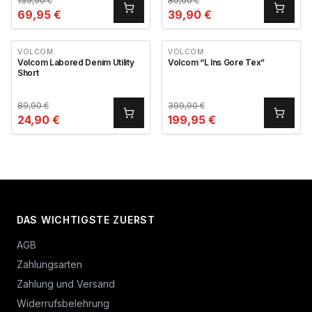
139,90
€
80,00
€
69,95
€
39,90
€
VOLCOM
VOLCOM
Volcom Labored Denim Utility
Volcom “L Ins Gore Tex”
Short
89,90
€
399,90
€
24,90
€
199,95
€
DAS WICHTIGSTE ZUERST
AGB
Zahlungsarten
Zahlung und Versand
Widerrufsbelehrung