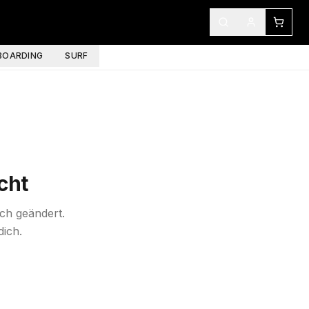
OARDING
SURF
cht
ich geändert.
dich.