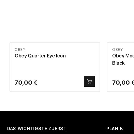
OBEY
OBEY
Obey Quarter Eye Icon
Obey Moo
Black
70,00
€
70,00
DAS WICHTIGSTE ZUERST
PLAN B