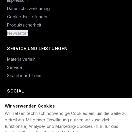
Impressum
Datenschutzerklärung
Cookie-Einstellungen
Produktsicherheit
Newsletter
SERVICE UND LEISTUNGEN
Materialverleih
Service
Skateboard-Team
SOCIAL
Wir verwenden Cookies
+49 234 687 00 38
Wir setzen technisch notwendige Cookies ein, um die Seite zu
shop@plan-b-funsport.de
betreiben. Mit deiner Einwilligung nutzen wir zusätzlich
funktionale, Analyse- und Marketing-Cookies (z. B. für das
Sichere Zahlung mit: