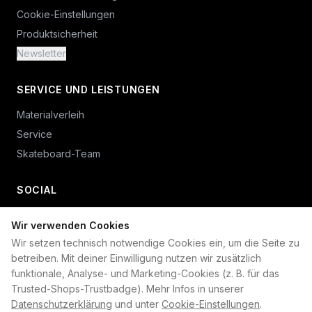
Cookie-Einstellungen
Produktsicherheit
Newsletter
SERVICE UND LEISTUNGEN
Materialverleih
Service
Skateboard-Team
SOCIAL
Wir verwenden Cookies
+49 234 687 00 38
Wir setzen technisch notwendige Cookies ein, um die Seite zu
shop@plan-b-funsport.de
betreiben. Mit deiner Einwilligung nutzen wir zusätzlich
funktionale, Analyse- und Marketing-Cookies (z. B. für das
Sichere Zahlung mit:
Trusted-Shops-Trustbadge). Mehr Infos in unserer
Datenschutzerklärung
und unter
Cookie-Einstellungen
.