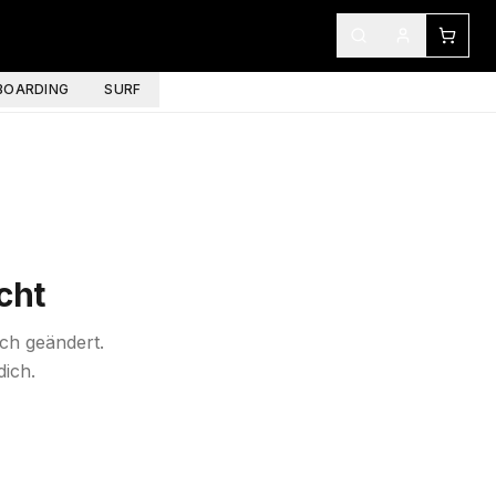
OARDING
SURF
cht
ich geändert.
dich.