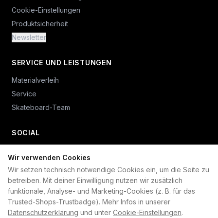
Cookie-Einstellungen
Produktsicherheit
Newsletter
SERVICE UND LEISTUNGEN
Materialverleih
Service
Skateboard-Team
SOCIAL
Wir verwenden Cookies
+49 234 687 00 38
Wir setzen technisch notwendige Cookies ein, um die Seite zu
shop@plan-b-funsport.de
betreiben. Mit deiner Einwilligung nutzen wir zusätzlich
funktionale, Analyse- und Marketing-Cookies (z. B. für das
Sichere Zahlung mit:
Trusted-Shops-Trustbadge). Mehr Infos in unserer
Datenschutzerklärung
und unter
Cookie-Einstellungen
.