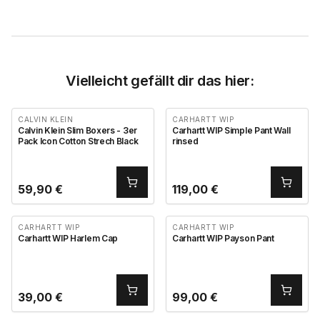
Vielleicht gefällt dir das hier:
CALVIN KLEIN
CARHARTT WIP
Calvin Klein Slim Boxers - 3er
Carhartt WIP Simple Pant Wall
Pack Icon Cotton Strech Black
rinsed
59,90
€
119,00
€
CARHARTT WIP
CARHARTT WIP
Carhartt WIP Harlem Cap
Carhartt WIP Payson Pant
39,00
€
99,00
€