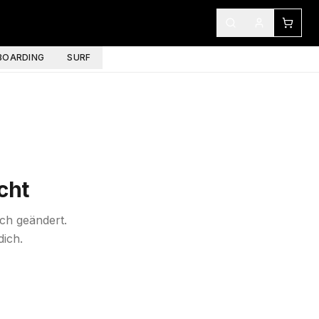
OARDING
SURF
cht
ich geändert.
dich.