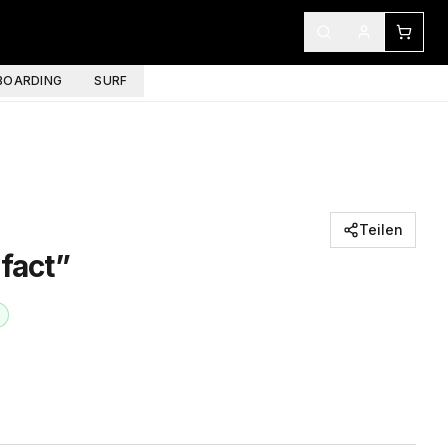
OARDING
SURF
Teilen
efact”