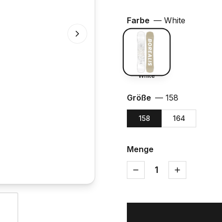
Farbe
—
White
White
Größe
—
158
158
164
Menge
1