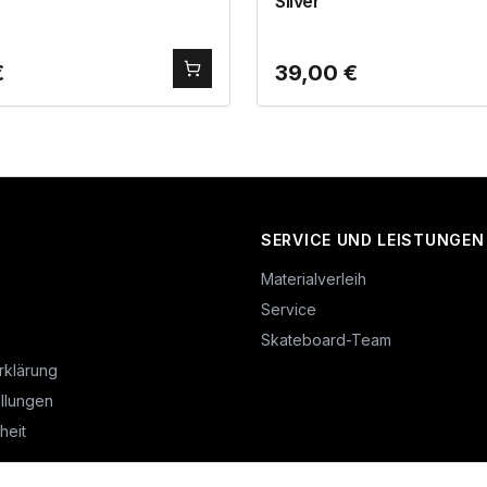
Silver
€
39,00
€
SERVICE UND LEISTUNGEN
Materialverleih
Service
Skateboard-Team
rklärung
llungen
heit