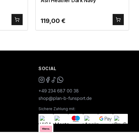
Ash Heather Dark Navy
119,00
€
SOCIAL
+49 234 687 00 38
shop@plan-b-funsport.de
Sichere Zahlung mit: