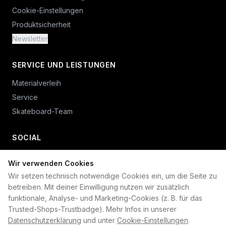
Cookie-Einstellungen
Produktsicherheit
Newsletter
SERVICE UND LEISTUNGEN
Materialverleih
Service
Skateboard-Team
SOCIAL
Wir verwenden Cookies
+49 234 687 00 38
Wir setzen technisch notwendige Cookies ein, um die Seite zu
shop@plan-b-funsport.de
betreiben. Mit deiner Einwilligung nutzen wir zusätzlich
funktionale, Analyse- und Marketing-Cookies (z. B. für das
Sichere Zahlung mit:
Trusted-Shops-Trustbadge). Mehr Infos in unserer
Datenschutzerklärung
und unter
Cookie-Einstellungen
.