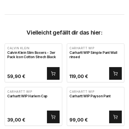
Vielleicht gefällt dir das hier:
CALVIN KLEIN
CARHARTT WIP
Calvin Klein Slim Boxers - 3er
Carhartt WIP Simple Pant Wall
Pack Icon Cotton Strech Black
rinsed
59,90
€
119,00
€
CARHARTT WIP
CARHARTT WIP
Carhartt WIP Harlem Cap
Carhartt WIP Payson Pant
39,00
€
99,00
€