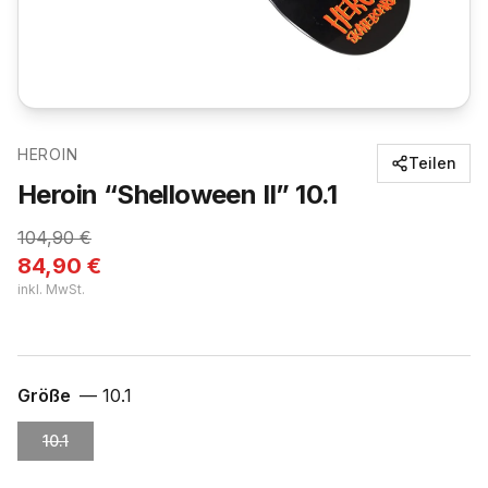
HEROIN
Teilen
Heroin “Shelloween II” 10.1
104,90
€
84,90
€
inkl. MwSt.
Größe
—
10.1
10.1