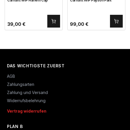
Carhartt WIP Harlem Cap
Carhartt WIP Payson Pant
39,00
€
99,00
€
DAS WICHTIGSTE ZUERST
AGB
Zahlungsarten
Zahlung und Versand
Widerrufsbelehrung
Vertrag widerrufen
PLAN B