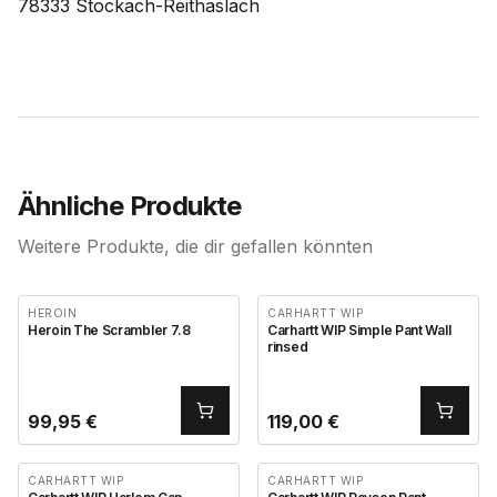
78333 Stockach-Reithaslach
Ähnliche Produkte
Weitere Produkte, die dir gefallen könnten
HEROIN
CARHARTT WIP
Heroin The Scrambler 7.8
Carhartt WIP Simple Pant Wall
rinsed
99,95
€
119,00
€
CARHARTT WIP
CARHARTT WIP