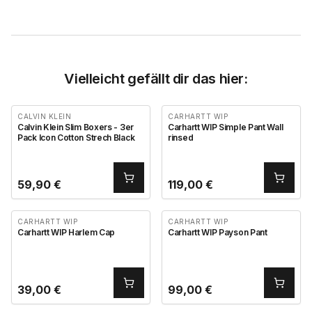
Vielleicht gefällt dir das hier:
CALVIN KLEIN
CARHARTT WIP
Calvin Klein Slim Boxers - 3er
Carhartt WIP Simple Pant Wall
Pack Icon Cotton Strech Black
rinsed
59,90
€
119,00
€
CARHARTT WIP
CARHARTT WIP
Carhartt WIP Harlem Cap
Carhartt WIP Payson Pant
39,00
€
99,00
€