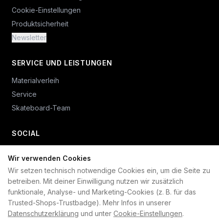
Cookie-Einstellungen
Produktsicherheit
Newsletter
SERVICE UND LEISTUNGEN
Materialverleih
Service
Skateboard-Team
SOCIAL
Wir verwenden Cookies
+49 234 687 00 38
Wir setzen technisch notwendige Cookies ein, um die Seite zu
shop@plan-b-funsport.de
betreiben. Mit deiner Einwilligung nutzen wir zusätzlich
funktionale, Analyse- und Marketing-Cookies (z. B. für das
Sichere Zahlung mit:
Trusted-Shops-Trustbadge). Mehr Infos in unserer
Datenschutzerklärung
und unter
Cookie-Einstellungen
.