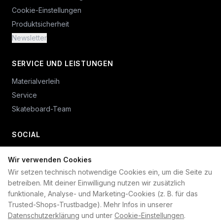
Cookie-Einstellungen
Produktsicherheit
Newsletter
SERVICE UND LEISTUNGEN
Materialverleih
Service
Skateboard-Team
SOCIAL
Wir verwenden Cookies
+49 234 687 00 38
Wir setzen technisch notwendige Cookies ein, um die Seite zu
shop@plan-b-funsport.de
betreiben. Mit deiner Einwilligung nutzen wir zusätzlich
funktionale, Analyse- und Marketing-Cookies (z. B. für das
Sichere Zahlung mit:
Trusted-Shops-Trustbadge). Mehr Infos in unserer
Datenschutzerklärung
und unter
Cookie-Einstellungen
.