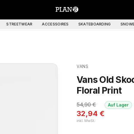
STREETWEAR
ACCESSOIRES
SKATEBOARDING
SNOWB
VANS
Vans Old Sko
Floral Print
54,90
€
Auf Lager
32,94
€
inkl. MwSt.