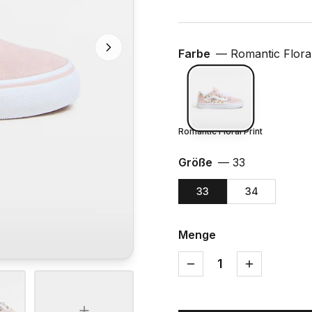
Farbe
—
Romantic Floral
Romantic Floral Print
Größe
—
33
33
34
Menge
1