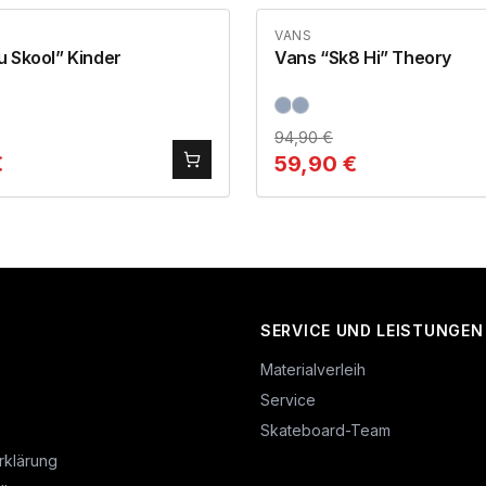
VANS
 Skool” Kinder
Vans “Sk8 Hi” Theory
94,90
€
€
59,90
€
SERVICE UND LEISTUNGEN
Materialverleih
Service
Skateboard-Team
rklärung