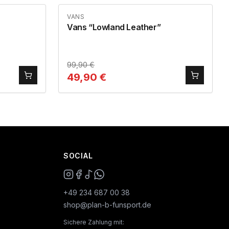
VANS
Vans “Lowland Leather”
99,90
€
49,90
€
SOCIAL
+49 234 687 00 38
shop@plan-b-funsport.de
Sichere Zahlung mit: