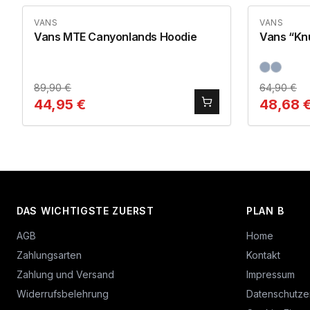
VANS
VANS
Vans MTE Canyonlands Hoodie
Vans “Knu
89,90
€
64,90
€
44,95
€
48,68
DAS WICHTIGSTE ZUERST
PLAN B
AGB
Home
Zahlungsarten
Kontakt
Zahlung und Versand
Impressum
Widerrufsbelehrung
Datenschutze