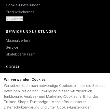
Cookie-Einstellungen
Produktsicherheit
Newsletter
SERVICE UND LEISTUNGEN
Materialverleih
Service
Skateboard-Team
SOCIAL
Wir verwenden Cookies
+49 234 687 00 38
Wir setzen technisch notwendige Cookies ein, um die Seite zu
shop@plan-b-funsport.de
betreiben. Mit deiner Einwilligung nutzen wir zusätzlich
funktionale, Analyse- und Marketing-Cookies (z. B. für das
Sichere Zahlung mit:
Trusted-Shops-Trustbadge). Mehr Infos in unserer
Datenschutzerklärung
und unter
Cookie-Einstellungen
.