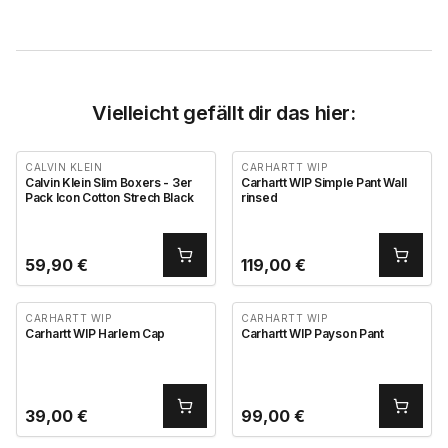
Vielleicht gefällt dir das hier:
CALVIN KLEIN
CARHARTT WIP
Calvin Klein Slim Boxers - 3er
Carhartt WIP Simple Pant Wall
Pack Icon Cotton Strech Black
rinsed
59,90
€
119,00
€
CARHARTT WIP
CARHARTT WIP
Carhartt WIP Harlem Cap
Carhartt WIP Payson Pant
39,00
€
99,00
€